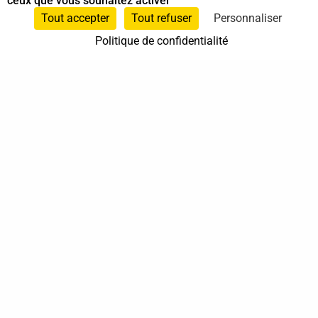
ceux que vous souhaitez activer
Tout accepter
Tout refuser
Personnaliser
Politique de confidentialité
LAMMIN Cécile – C.SHIATSU
Spécialiste en Shiatsu RNCP
Animateur Do In
et
Spécialiste en Shiatsu
0613618292
0613618292
Marcq-en-Barœul
Hauts-de-France
En cabinet
Sur rendez-vous