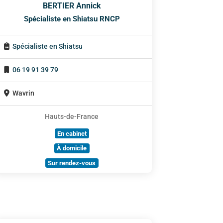
BERTIER Annick
Spécialiste en Shiatsu RNCP
Spécialiste en Shiatsu
06 19 91 39 79
Wavrin
Hauts-de-France
En cabinet
À domicile
Sur rendez-vous