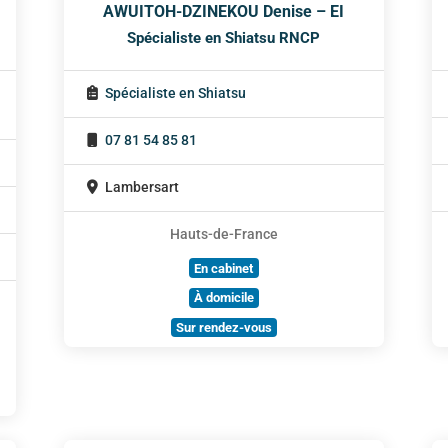
AWUITOH-DZINEKOU Denise – EI
Spécialiste en Shiatsu RNCP
Spécialiste en Shiatsu
07 81 54 85 81
Lambersart
Hauts-de-France
En cabinet
À domicile
Sur rendez-vous