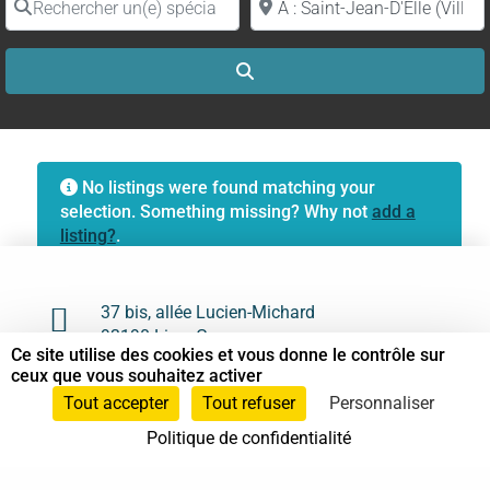
Search
No listings were found matching your
selection. Something missing? Why not
add a
listing?
.

37 bis, allée Lucien-Michard
93190 Livry-Gargan
Ce site utilise des cookies et vous donne le contrôle sur
ceux que vous souhaitez activer

06 61 87 28 09
Tout accepter
Tout refuser
Personnaliser

Nous contacter
Politique de confidentialité