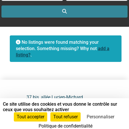
Search
No listings were found matching your
selection. Something missing? Why not
add a
listing?
.
37 bis, allée Lucien-Michard
93190 Livry-Gargan
Ce site utilise des cookies et vous donne le contrôle sur
ceux que vous souhaitez activer
06 61 87 28 09
Tout accepter
Tout refuser
Personnaliser
Politique de confidentialité