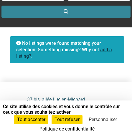
Search
No listings were found matching your
selection. Something missing? Why not
add a
listing?
.
37 bis, allée Lucien-Michard
93190 Livry-Gargan
Ce site utilise des cookies et vous donne le contrôle sur
ceux que vous souhaitez activer
06 61 87 28 09
Tout accepter
Tout refuser
Personnaliser
Politique de confidentialité