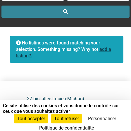
Search
No listings were found matching your
selection. Something missing? Why not
add a
listing?
.
37 bis, allée Lucien-Michard
93190 Livry-Gargan
Ce site utilise des cookies et vous donne le contrôle sur
ceux que vous souhaitez activer
06 61 87 28 09
Tout accepter
Tout refuser
Personnaliser
Politique de confidentialité