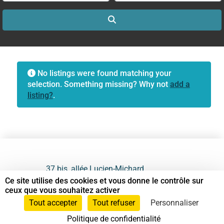
Search
No listings were found matching your
selection. Something missing? Why not
add a
listing?
.
37 bis, allée Lucien-Michard
93190 Livry-Gargan
Ce site utilise des cookies et vous donne le contrôle sur
ceux que vous souhaitez activer
06 61 87 28 09
Tout accepter
Tout refuser
Personnaliser
Politique de confidentialité