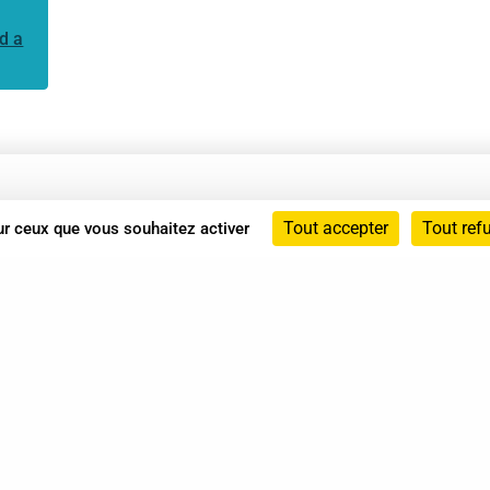
d a
Annuaire
Tout accepter
Tout ref
sur ceux que vous souhaitez activer
Actualités
Mentions légales
Politique de confidentialité
Conditions générales de vente
dicat des Professionnels de Shiatsu - 2026 Tous droits ré