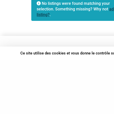
No listings were found matching your
selection. Something missing? Why not
ad
listing?
.
37 bis, allée Lucien-Michard
Ce site utilise des cookies et vous donne le contrôle 
93190 Livry-Gargan
06 61 87 28 09
Nous contacter
© Syn