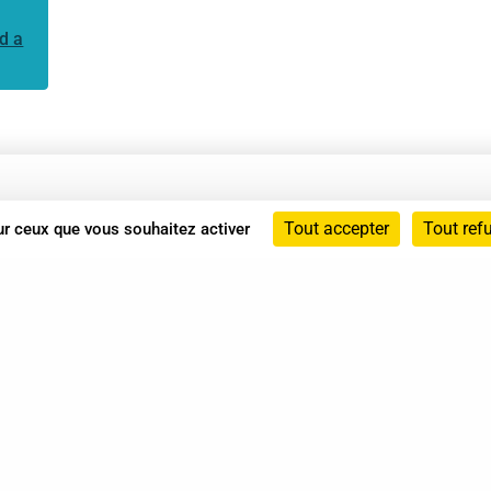
d a
Annuaire
Tout accepter
Tout ref
sur ceux que vous souhaitez activer
Actualités
Mentions légales
Politique de confidentialité
Conditions générales de vente
dicat des Professionnels de Shiatsu - 2026 Tous droits ré