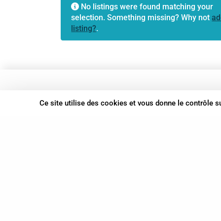
No listings were found matching your
selection. Something missing? Why not
ad
listing?
.
37 bis, allée Lucien-Michard
Ce site utilise des cookies et vous donne le contrôle 
93190 Livry-Gargan
06 61 87 28 09
Nous contacter
© Syn