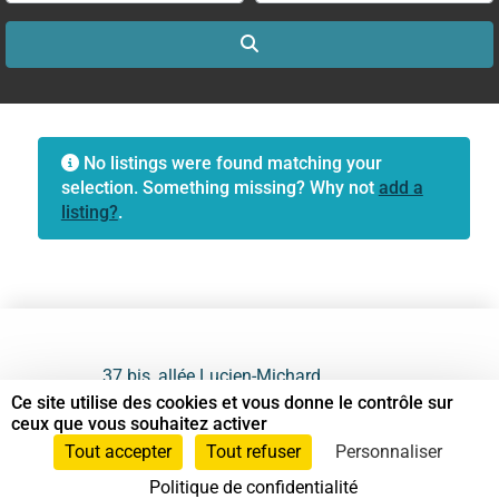
Search
No listings were found matching your
selection. Something missing? Why not
add a
listing?
.
37 bis, allée Lucien-Michard
93190 Livry-Gargan
Ce site utilise des cookies et vous donne le contrôle sur
ceux que vous souhaitez activer
06 61 87 28 09
Tout accepter
Tout refuser
Personnaliser
Politique de confidentialité