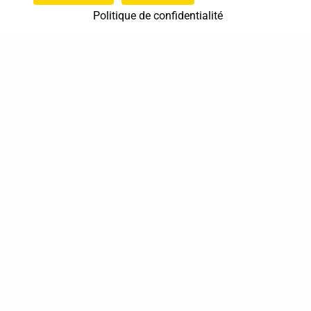
Politique de confidentialité
37 bis, allée Lucien-Michard
93190 Livry-Gargan
06 61 87 28 09
Nous contacter
Annuaire
Actualités
Mentions légales
Politique de confidentialité
Conditions générales de vente