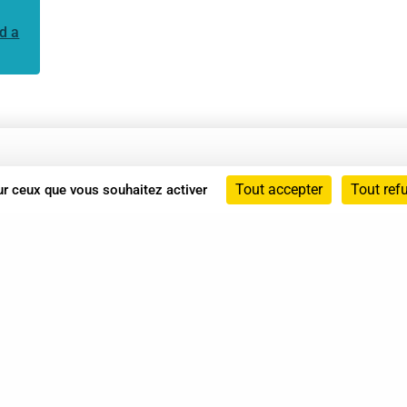
d a
Annuaire
Tout accepter
Tout ref
sur ceux que vous souhaitez activer
Actualités
Mentions légales
Politique de confidentialité
Conditions générales de vente
dicat des Professionnels de Shiatsu - 2026 Tous droits ré