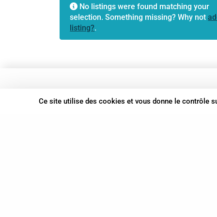
No listings were found matching your
selection. Something missing? Why not
ad
listing?
.
37 bis, allée Lucien-Michard
Ce site utilise des cookies et vous donne le contrôle 
93190 Livry-Gargan
06 61 87 28 09
Nous contacter
© Syn