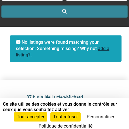
Search
No listings were found matching your
selection. Something missing? Why not
add a
listing?
.
37 bis, allée Lucien-Michard
93190 Livry-Gargan
Ce site utilise des cookies et vous donne le contrôle sur
ceux que vous souhaitez activer
06 61 87 28 09
Tout accepter
Tout refuser
Personnaliser
Politique de confidentialité