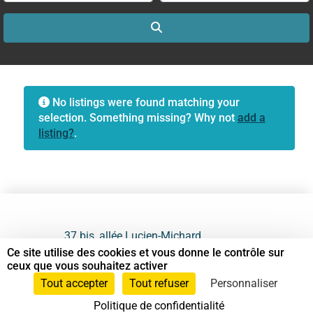
Search
No listings were found matching your
selection. Something missing? Why not
add a
listing?
.
37 bis, allée Lucien-Michard
93190 Livry-Gargan
Ce site utilise des cookies et vous donne le contrôle sur
ceux que vous souhaitez activer
06 61 87 28 09
Tout accepter
Tout refuser
Personnaliser
Politique de confidentialité