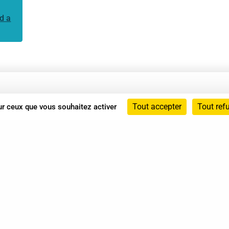
d a
Annuaire
Tout accepter
Tout ref
sur ceux que vous souhaitez activer
Actualités
Mentions légales
Politique de confidentialité
Conditions générales de vente
dicat des Professionnels de Shiatsu - 2026 Tous droits ré