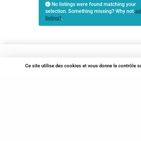
No listings were found matching your
selection. Something missing? Why not
ad
listing?
.
37 bis, allée Lucien-Michard
Ce site utilise des cookies et vous donne le contrôle 
93190 Livry-Gargan
06 61 87 28 09
Nous contacter
© Syn