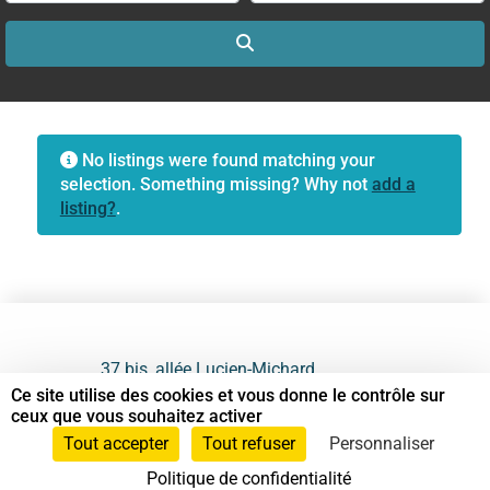
Search
No listings were found matching your
selection. Something missing? Why not
add a
listing?
.
37 bis, allée Lucien-Michard
93190 Livry-Gargan
Ce site utilise des cookies et vous donne le contrôle sur
ceux que vous souhaitez activer
06 61 87 28 09
Tout accepter
Tout refuser
Personnaliser
Politique de confidentialité