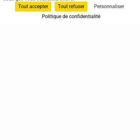
Sur rendez-vous
Tout accepter
Tout refuser
Personnaliser
Politique de confidentialité
37 bis, allée Lucien-Michard
93190 Livry-Gargan
06 61 87 28 09
Nous contacter
Annuaire
Actualités
Mentions légales
Politique de confidentialité
Conditions générales de vente