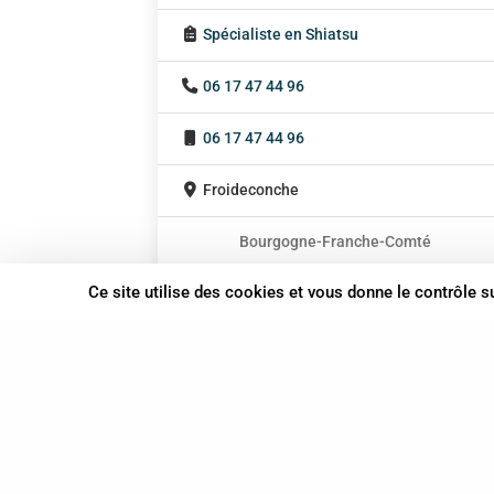
Spécialiste en Shiatsu
06 17 47 44 96
06 17 47 44 96
Froideconche
Bourgogne-Franche-Comté
En cabinet
Ce site utilise des cookies et vous donne le contrôle 
À domicile
Sur rendez-vous