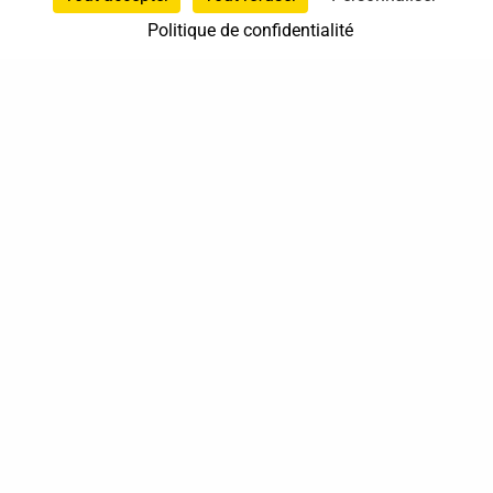
Politique de confidentialité
37 bis, allée Lucien-Michard
93190 Livry-Gargan
06 61 87 28 09
Nous contacter
Annuaire
Actualités
Mentions légales
Politique de confidentialité
Conditions générales de vente