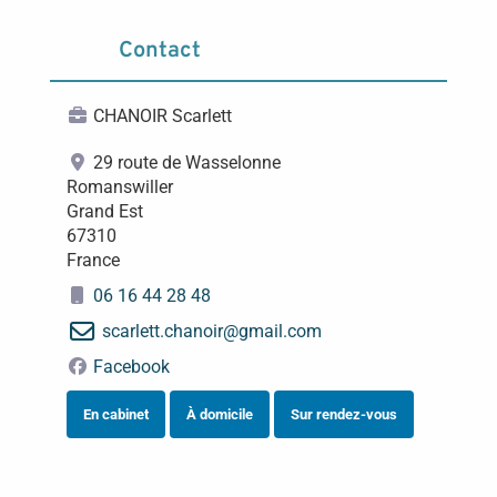
Contact
CHANOIR Scarlett
29 route de Wasselonne
Romanswiller
Grand Est
67310
France
06 16 44 28 48
scarlett.chanoir
@
gmail.com
Facebook
En cabinet
À domicile
Sur rendez-vous