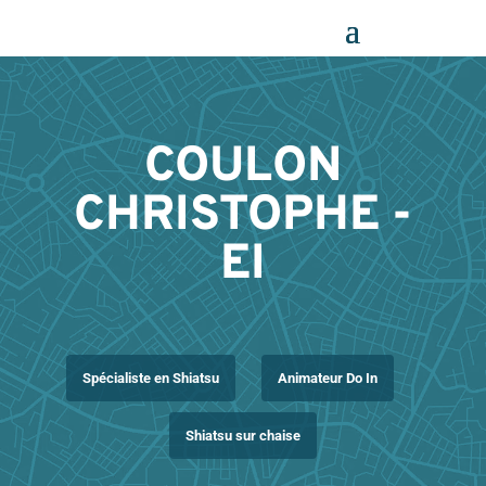
Panneau de gestion des cookies
COULON
CHRISTOPHE -
EI
Spécialiste en Shiatsu
Animateur Do In
Shiatsu sur chaise