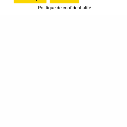
Politique de confidentialité
37 bis, allée Lucien-Michard
93190 Livry-Gargan
06 61 87 28 09
Nous contacter
Annuaire
Actualités
Mentions légales
Politique de confidentialité
Conditions générales de vente