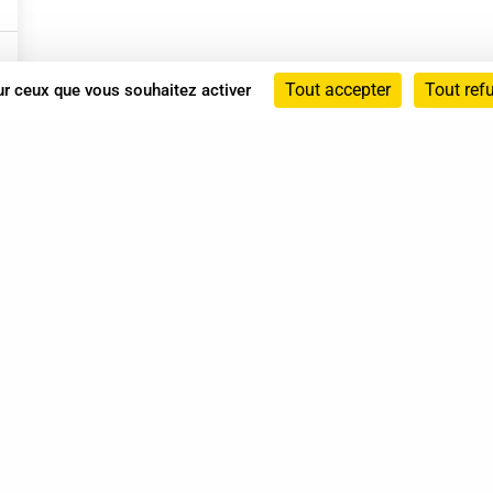
Tout accepter
Tout ref
sur ceux que vous souhaitez activer
Annuaire
Actualités
Mentions légales
Politique de confidentialité
Conditions générales de vente
dicat des Professionnels de Shiatsu - 2026 Tous droits ré