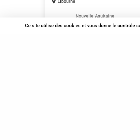
Libourne
Nouvelle-Aquitaine
Ce site utilise des cookies et vous donne le contrôle 
37 bis, allée Lucien-Michard
93190 Livry-Gargan
06 61 87 28 09
Nous contacter
© Syn