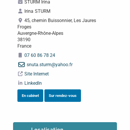
STURM Irina
Irina
STURM
45, chemin Buissonnier, Les Jaures
Froges
Auvergne-Rhône-Alpes
38190
France
07 60 86 78 24
snuta.sturm
@
yahoo.fr
Site Internet
LinkedIn
En cabinet
Sur rendez-vous