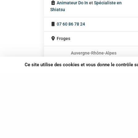
Animateur Do In
et
Spécialiste en
Shiatsu
07 60 86 78 24
Froges
Auvergne-Rhône-Alpes
En cabinet
Ce site utilise des cookies et vous donne le contrôle 
Sur rendez-vous
37 bis, allée Lucien-Michard
93190 Livry-Gargan
06 61 87 28 09