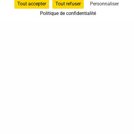
Tout accepter
Tout refuser
Personnaliser
Politique de confidentialité
37 bis, allée Lucien-Michard
93190 Livry-Gargan
06 61 87 28 09
Nous contacter
Annuaire
Actualités
Mentions légales
Politique de confidentialité
Conditions générales de vente