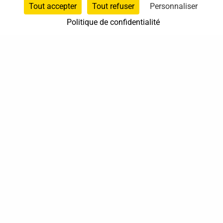
Tout accepter
Tout refuser
Personnaliser
Politique de confidentialité
37 bis, allée Lucien-Michard
93190 Livry-Gargan
06 61 87 28 09
Nous contacter
Annuaire
Actualités
Mentions légales
Politique de confidentialité
Conditions générales de vente