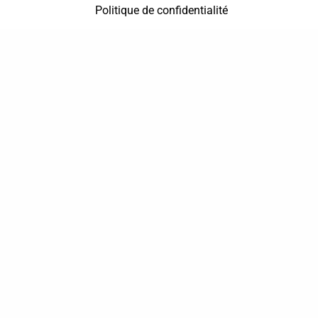
Politique de confidentialité
37 bis, allée Lucien-Michard
93190 Livry-Gargan
06 61 87 28 09
Nous contacter
Annuaire
Actualités
Mentions légales
Politique de confidentialité
Conditions générales de vente