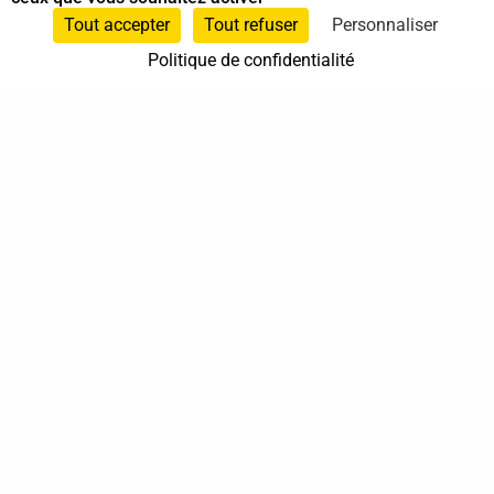
Sur rendez-vous
Tout accepter
Tout refuser
Personnaliser
Politique de confidentialité

37 bis, allée Lucien-Michard
93190 Livry-Gargan

06 61 87 28 09

Nous contacter
Annuaire
Actualités
Mentions légales
Politique de confidentialité
Conditions générales de vente