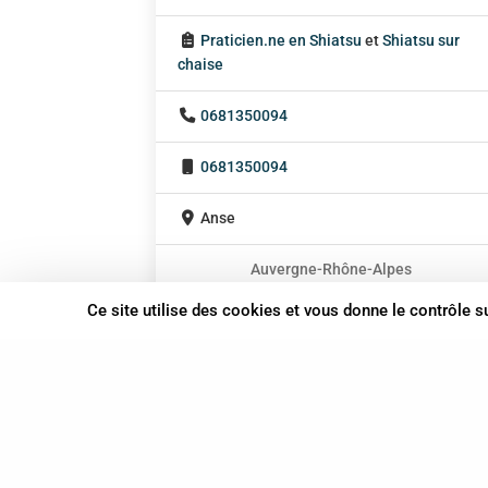
Praticien.ne en Shiatsu
et
Shiatsu sur
chaise
0681350094
0681350094
Anse
Auvergne-Rhône-Alpes
En cabinet
Ce site utilise des cookies et vous donne le contrôle 
À domicile
Sur rendez-vous