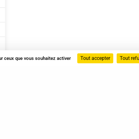
Tout accepter
Tout ref
sur ceux que vous souhaitez activer
Annuaire
Actualités
Mentions légales
Politique de confidentialité