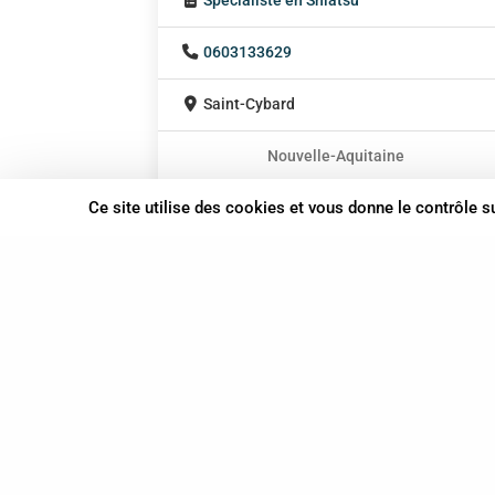
Spécialiste en Shiatsu
0603133629
Saint-Cybard
Nouvelle-Aquitaine
En cabinet
Ce site utilise des cookies et vous donne le contrôle 
Sur rendez-vous
37 bis, allée Lucien-Michard
93190 Livry-Gargan
06 61 87 28 09