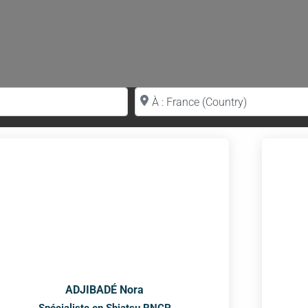
Proche de (ville ou région)
ADJIBADÉ Nora
Spécialiste en Shiatsu RNCP