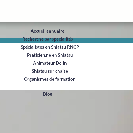
Accueil annuaire
Recherche par spécialités
Spécialistes en Shiatsu RNCP
ADHÉRER
ialité Spécialiste en Shia
Praticien.ne en Shiatsu
Animateur Do In
Shiatsu sur chaise
Organismes de formation
Blog