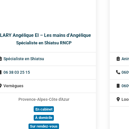
LARY Angélique EI – Les mains d’Angélique
Spécialiste en Shiatsu RNCP
Spécialiste en Shiatsu
Ani
06 38 03 25 15
060
Vernègues
060
Provence-Alpes-Côte d'Azur
Loo
En cabinet
À domicile
Sur rendez-vous