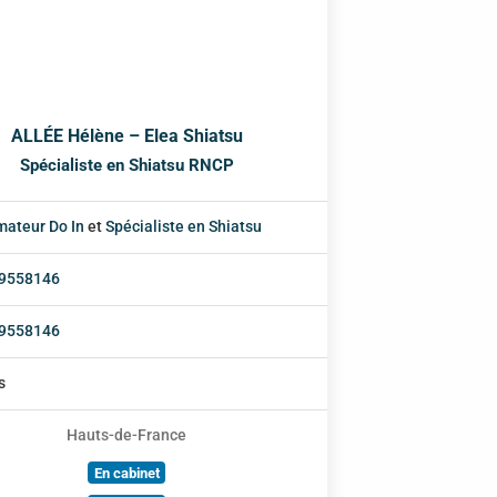
ALLÉE Hélène – Elea Shiatsu
Spécialiste en Shiatsu RNCP
mateur Do In
et
Spécialiste en Shiatsu
9558146
9558146
s
Hauts-de-France
En cabinet