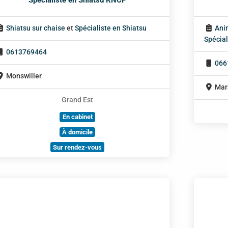
Shiatsu sur chaise
et
Spécialiste en Shiatsu
Ani
Spécial
0613769464
066
Monswiller
Mar
Grand Est
En cabinet
À domicile
Sur rendez-vous