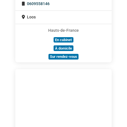
0609558146
Loos
Hauts-de-France
En cabinet
À domicile
Sur rendez-vous