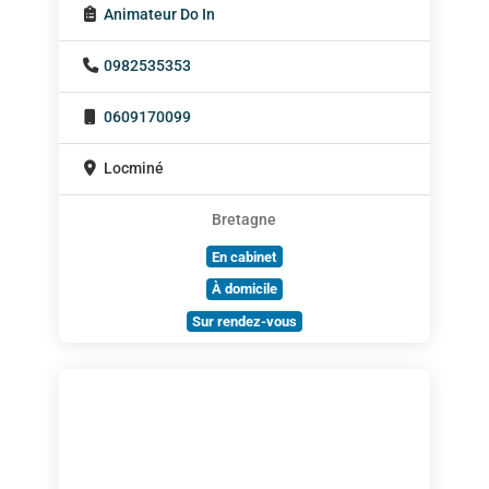
Animateur Do In
0982535353
0609170099
Locminé
Bretagne
En cabinet
À domicile
Sur rendez-vous