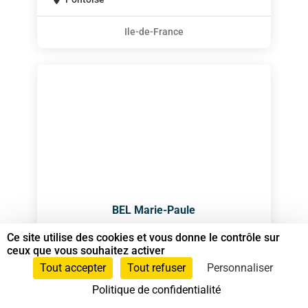
Ile-de-France
BEL Marie-Paule
Spécialiste en Shiatsu RNCP
Ce site utilise des cookies et vous donne le contrôle sur
ceux que vous souhaitez activer
Animateur Do In
et
Spécialiste en Shiatsu
Tout accepter
Tout refuser
Personnaliser
Politique de confidentialité
+687 785344