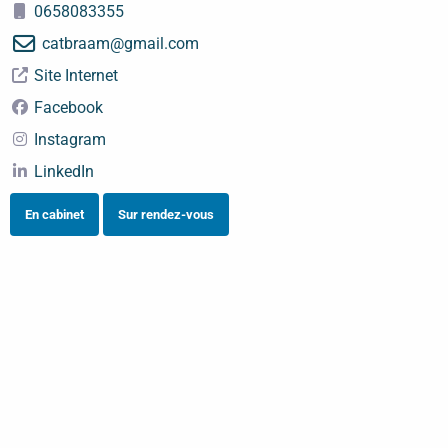
0658083355
catbraam
@
gmail.com
Site Internet
Facebook
Instagram
LinkedIn
En cabinet
Sur rendez-vous