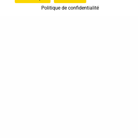
Politique de confidentialité
37 bis, allée Lucien-Michard
93190 Livry-Gargan
06 61 87 28 09
Nous contacter
Annuaire
Actualités
Mentions légales
Politique de confidentialité
Conditions générales de vente