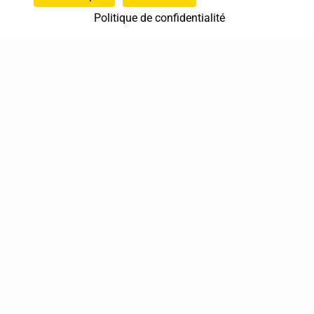
Politique de confidentialité
37 bis, allée Lucien-Michard
93190 Livry-Gargan
06 61 87 28 09
Nous contacter
Annuaire
Actualités
Mentions légales
Politique de confidentialité
Conditions générales de vente