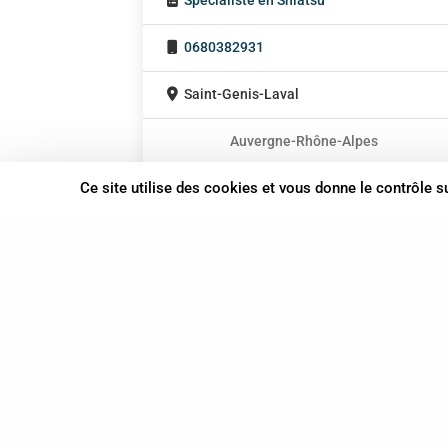
Spécialiste en Shiatsu
0680382931
Saint-Genis-Laval
Auvergne-Rhône-Alpes
En cabinet
Ce site utilise des cookies et vous donne le contrôle 
Sur rendez-vous
37 bis, allée Lucien-Michard
93190 Livry-Gargan
06 61 87 28 09