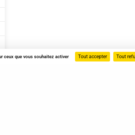
Tout accepter
Tout ref
sur ceux que vous souhaitez activer
Annuaire
Actualités
Mentions légales
Politique de confidentialité