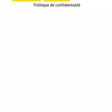
Politique de confidentialité
MARIE Bénédicte – Les mains karuna
Spécialiste en Shiatsu RNCP
Animateur Do In
et
Spécialiste en Shiatsu
0663568073
Pleudihen-sur-Rance
Bretagne