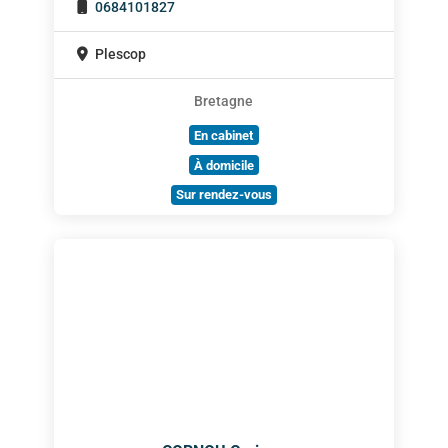
0684101827
Plescop
Bretagne
En cabinet
À domicile
Sur rendez-vous