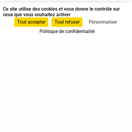
Ce site utilise des cookies et vous donne le contrôle sur
Animateur Do In
et
Spécialiste en Shiatsu
ceux que vous souhaitez activer
Tout accepter
Tout refuser
Personnaliser
06 63 21 29 87
Politique de confidentialité
06 63 21 29 87
Carquefou
Pays de la Loire
En cabinet
À domicile
Sur rendez-vous