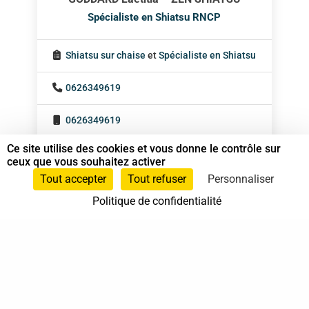
Spécialiste en Shiatsu RNCP
Shiatsu sur chaise
et
Spécialiste en Shiatsu
0626349619
0626349619
Ce site utilise des cookies et vous donne le contrôle sur
Lyon
ceux que vous souhaitez activer
Tout accepter
Tout refuser
Personnaliser
Auvergne-Rhône-Alpes
Politique de confidentialité
En cabinet
Sur rendez-vous