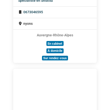
Spécialiste en Shiatsu
0673046595
nyons
Auvergne-Rhône-Alpes
En cabinet
À domicile
Sur rendez-vous