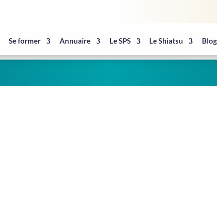
Se former
Annuaire
Le SPS
Le Shiatsu
Blo
atsu KAI
statut de ce compte utilisateur est Approuvé·e
formations à son profil.