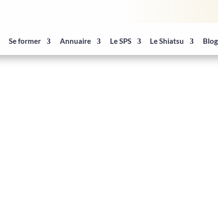
Se former
Annuaire
Le SPS
Le Shiatsu
Blo