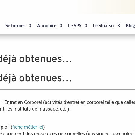
Se former
Annuaire
Le SPS
Le Shiatsu
Blo
déjà obtenues…
déjà obtenues…
tretien Corporel (activités d’entretien corporel telle que celles
, les instituts de massage, etc.).
loi. (
fiche métier ici
)
eloppement des ressources personnelles (physiques, psychologiqu