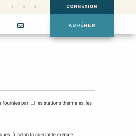
CONNEXION
g
ADHÉRER
 fournies par […] les stations thermales, les
es…), selon la spécialité́ exercée