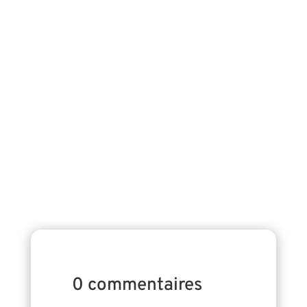
Journée Internationale du Shiatsu - 14 juin
2026 Le Syndicat des Professionnels de
Shiatsu s'associe à l'ESF pour la Journée
Internationale du Shiatsu qui se déroulera le
14 juin 2026. #internationalshiatsuday Mise
en place de dispensaires À l’occasion de la...
0 commentaires