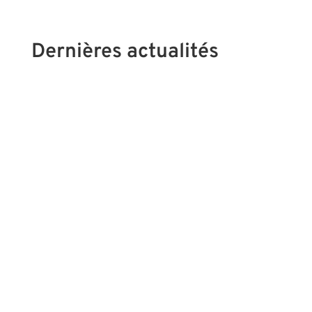
Dernières actualités
🍃 Jeudi 17 septembre 2026 – 20h00 Les
effets du stress sur le corps Cette soirée sera
l'occasion de mieux comprendre : Les
mécanismes du stress et leurs répercussions
sur l'organisme ; Les manifestations
physiques et émotionnelles observées chez
les receveurs ; Les...