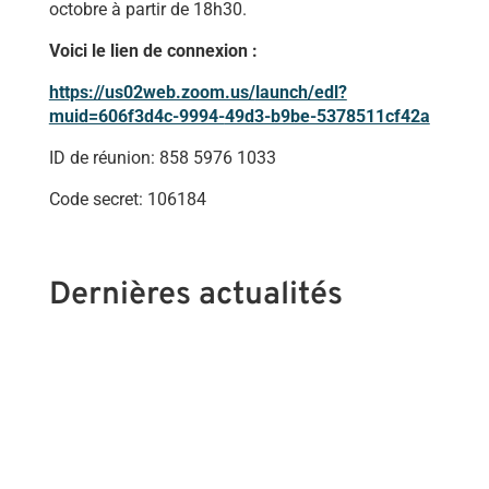
octobre à partir de 18h30.
Voici le lien de connexion :
https://us02web.zoom.us/
launch/edl?
muid=606f3d4c-9994-
49d3-b9be-5378511cf42a
ID de réunion: 858 5976 1033
Code secret: 106184
Dernières actualités
🍃 Jeudi 17 septembre 2026 – 20h00 Les