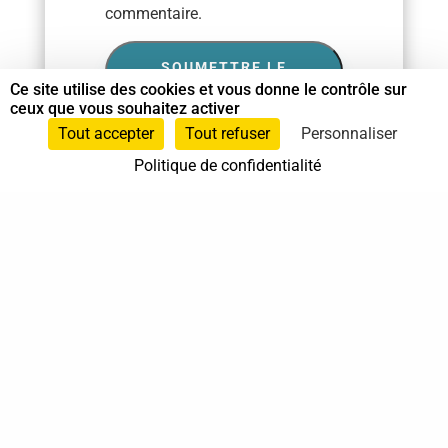
commentaire.
SOUMETTRE LE
COMMENTAIRE
Ce site utilise des cookies et vous donne le contrôle sur
ceux que vous souhaitez activer
Tout accepter
Tout refuser
Personnaliser
Politique de confidentialité
37 bis, allée Lucien-Michard
93190 Livry-Gargan