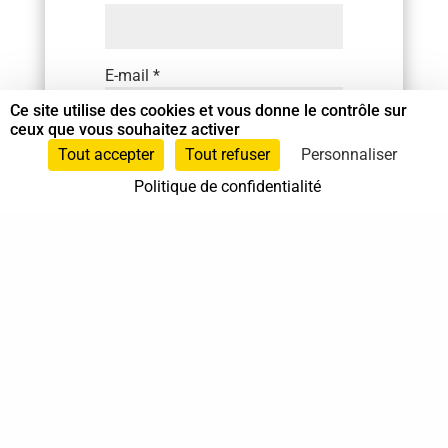
E-mail
*
Ce site utilise des cookies et vous donne le contrôle sur
ceux que vous souhaitez activer
Tout accepter
Tout refuser
Personnaliser
Site web
Politique de confidentialité
Enregistrer mon nom, mon e-
mail et mon site dans le
navigateur pour mon prochain
commentaire.
SOUMETTRE LE
COMMENTAIRE