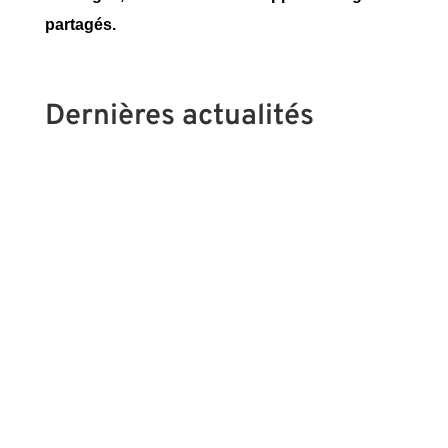
partagés.
Dernières actualités
Le Congrès du SPS revient les 23 et 24
janvier 2027 pour une nouvelle édition placée
sous le signe d’un enjeu de santé majeur : la
fatigue chronique. Le syndrome de la fatigue
chronique Également appelée syndrome de
fatigue chronique (SFC), cette affection