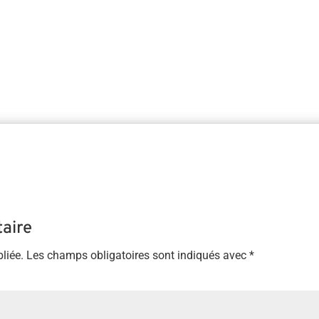
#internationalshiatsuday Mise en place de dispensaires À l’occas
aire
liée.
Les champs obligatoires sont indiqués avec
*