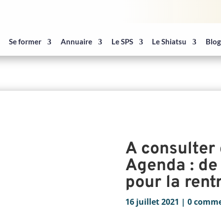
Se former
Annuaire
Le SPS
Le Shiatsu
Blo
A consulter 
Agenda : de
pour la rent
16 juillet 2021
|
0 comme