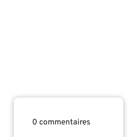
Journée Internationale du Shiatsu - 14 juin
2026 Le Syndicat des Professionnels de
Shiatsu s'associe à l'ESF pour la Journée
Internationale du Shiatsu qui se déroulera le
14 juin 2026. #internationalshiatsuday Mise
en place de dispensaires À l’occasion de la...
0 commentaires