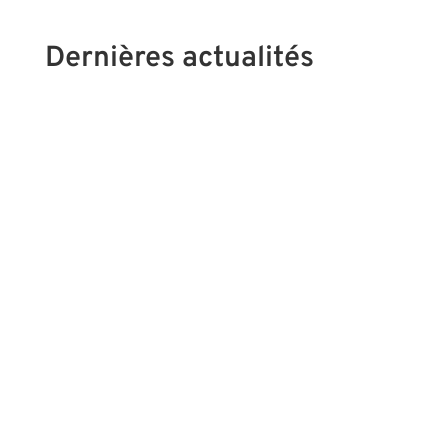
Dernières actualités
🍃 Jeudi 17 septembre 2026 – 20h00 Les
effets du stress sur le corps Cette soirée sera
l'occasion de mieux comprendre : Les
mécanismes du stress et leurs répercussions
sur l'organisme ; Les manifestations
physiques et émotionnelles observées chez
les receveurs ; Les...