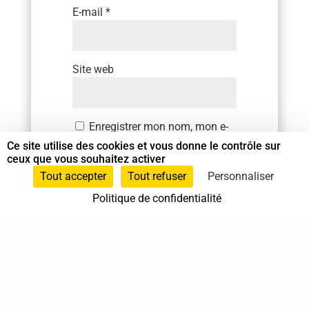
E-mail
*
Site web
Enregistrer mon nom, mon e-
mail et mon site dans le
Ce site utilise des cookies et vous donne le contrôle sur
navigateur pour mon prochain
ceux que vous souhaitez activer
commentaire.
Tout accepter
Tout refuser
Personnaliser
Politique de confidentialité
SOUMETTRE LE
COMMENTAIRE