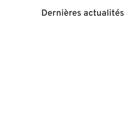
Dernières actualités
🍃 Jeudi 17 septembre 2026 – 20h00 Les e
stress et leurs répercussions sur l'organi