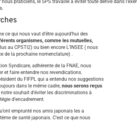
nous praticiens, le SPS travaille à éviter toute dérive dans l’exe
s.
rches
ce qui nous vaut d’être aujourd’hui des
ifférents organismes, comme les mutuelles,
lus au CPSTI2) ou bien encore L’INSEE ( nous
e de la prochaine nomenclature) .
ation Syndicare, adhérente de la FNAE, nous
r et faire entendre nos revendications.
résident du FIFPL qui a entendu nos suggestions
 Toujours dans le même cadre,
nous serons reçus
notre souhait d’éviter les discriminations à
ratégie d’encadrement.
u’ont emprunté nos amis japonais les a
ystème de santé japonais. C’est ce que nous