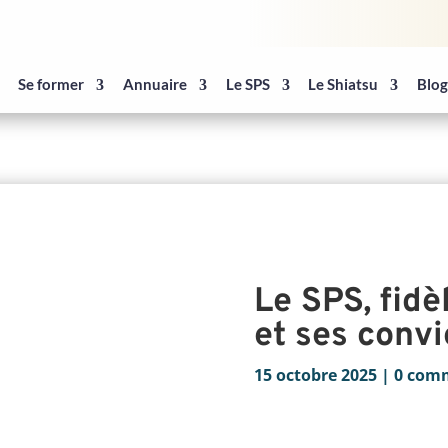
Se former
Annuaire
Le SPS
Le Shiatsu
Blo
Le SPS, fidè
et ses convi
15 octobre 2025
|
0 com